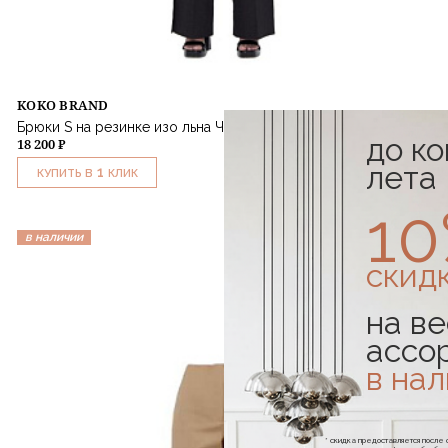
KOKO BRAND
Брюки S на резинке изо льна Черный
до к
18 200 ₽
лета
1
КУПИТЬ В
КЛИК
1
в наличии
скид
на ве
ассо
в на
* скидка предоставляется посл