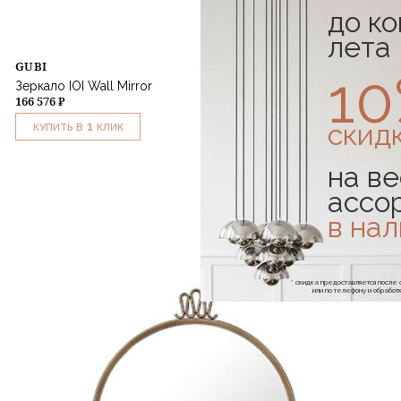
до к
лета
GUBI
1
Зеркало IOI Wall Mirror
166 576 ₽
скид
1
КУПИТЬ В
КЛИК
на ве
ассо
в на
* скидка предоставляется посл
или по телефону и обраб