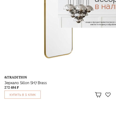
в на
* скидка предоставляется посл
или по телефону и обраб
&TRADITION
Зеркало Sillon SH7 Brass
272 484 ₽
1
КУПИТЬ В
КЛИК