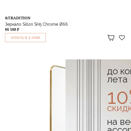
&TRADITION
Зеркало Sillon SH5 Chrome Ø66
86 188 ₽
1
КУПИТЬ В
КЛИК
до к
лета
1
скид
на ве
ассо