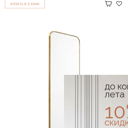
1
КУПИТЬ В
КЛИК
до к
лета
1
скид