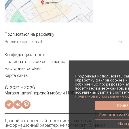
Подписаться на рассылку
Конфиденциальность
Пользовательское соглашение
Настройки cookies
Карта сайта
Продолжая использовать сай
обработку файлов cookies и
собираемых посредством аг
© 2021 - 2026
посетителей веб-сайтов, в
посещений сайта в соответ
Магазин дизайнерской мебели НОРД КОНЦЕПТ
Политикой использования co
Приня
Принять тольк
Данный интернет-сайт носит исключительно
Наст
информационный характер, не является публичной