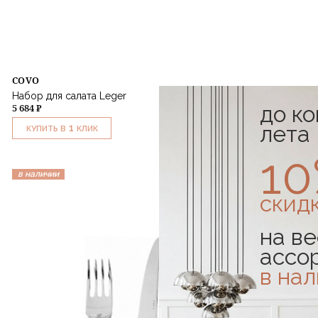
COVO
Набор для салата Leger
до к
5 684 ₽
лета
1
КУПИТЬ В
КЛИК
1
в наличии
-20%
скид
на ве
ассо
в на