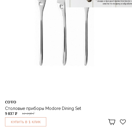
* скидка предоставляется посл
или по телефону и обраб
COVO
Столовые приборы Modore Dining Set
9 837 ₽
12 296 ₽
1
КУПИТЬ В
КЛИК