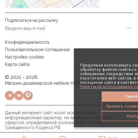
Подписаться на рассылку
Конфиденциальность
Пользовательское соглашение
Настройки cookies
Карта сайта
Продолжая использовать сай
обработку файлов cookies и
собираемых посредством аг
© 2021 - 2026
посетителей веб-сайтов, в
посещений сайта в соответ
Магазин дизайнерской мебели НОРД КОНЦЕПТ
Политикой использования co
Приня
Принять тольк
Данный интернет-сайт носит исключительно
Наст
информационный характер, не является публичной
офертой, определяемой положениями Статьи 437
Гражданского Кодекса РФ.