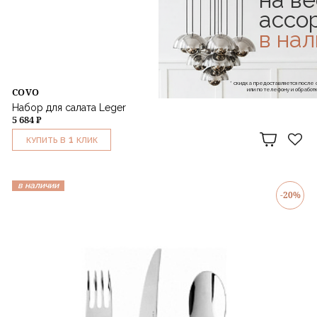
ассо
в на
* скидка предоставляется посл
COVO
или по телефону и обраб
Набор для салата Leger
5 684 ₽
1
КУПИТЬ В
КЛИК
в наличии
-20%