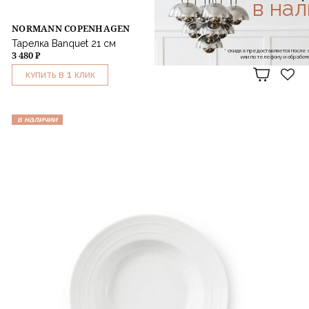
в на
NORMANN COPENHAGEN
Тарелка Banquet 21 см
* скидка предоставляется посл
3 480 ₽
или по телефону и обраб
1
КУПИТЬ В
КЛИК
в наличии