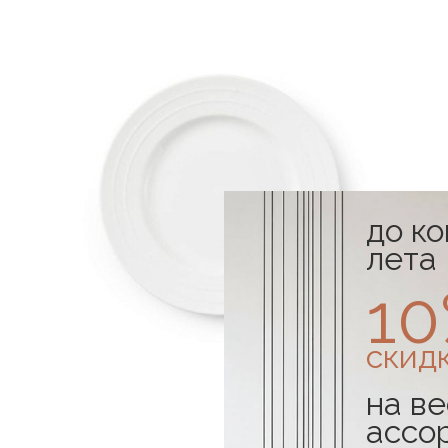
до к
лета
1
скид
на ве
ассо