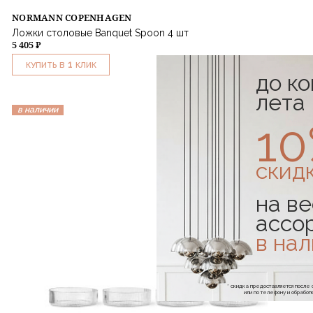
NORMANN COPENHAGEN
Ложки столовые Banquet Spoon 4 шт
5 405 ₽
1
КУПИТЬ В
КЛИК
до к
лета
в наличии
1
скид
на ве
ассо
в на
* скидка предоставляется посл
или по телефону и обраб