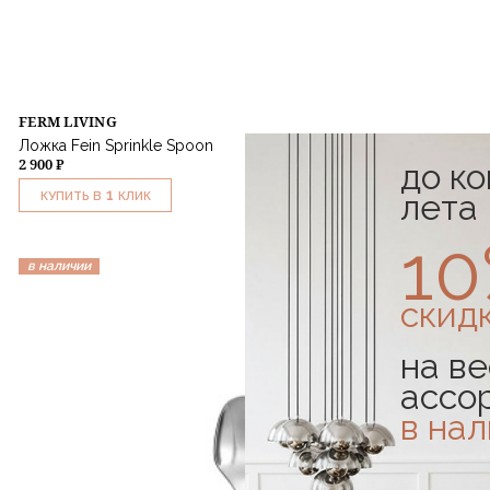
FERM LIVING
Ложка Fein Sprinkle Spoon
2 900 ₽
до к
1
лета
КУПИТЬ В
КЛИК
1
в наличии
скид
на ве
ассо
в на