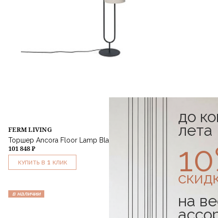
до к
лета
FERM LIVING
Торшер Ancora Floor Lamp Black / Natural
1
101 848 ₽
1
КУПИТЬ В
КЛИК
скид
в наличии
на ве
ассо