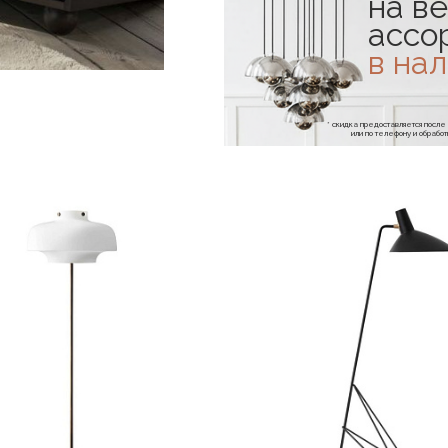
на ве
ассо
в на
* скидка предоставляется посл
или по телефону и обраб