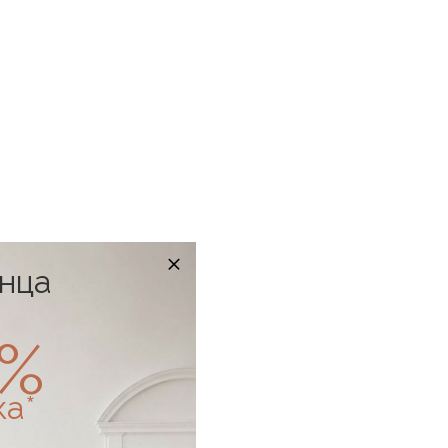
онца
0%
ка*