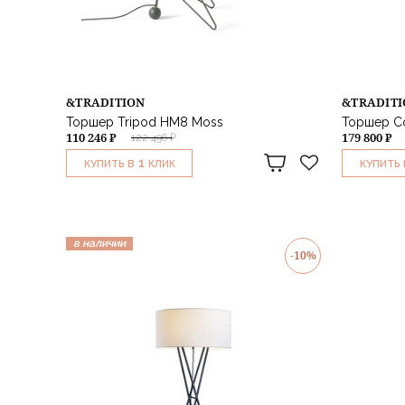
&TRADITION
&TRADIT
Торшер Tripod HM8 Moss
Торшер C
110 246 ₽
179 800 ₽
122 496 ₽
1
КУПИТЬ В
КЛИК
КУПИТЬ 
в наличии
-10%