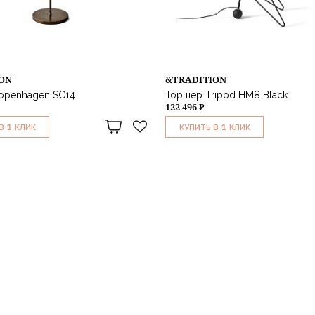
ION
&TRADITION
openhagen SC14
Торшер Tripod HM8 Black
122 496 ₽
1
1
В
КЛИК
КУПИТЬ В
КЛИК