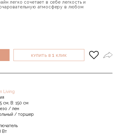
айн легко сочетает в себе легкость и
 очаровательную атмосферу в любом
1
КУПИТЬ В
КЛИК
m Living
ия
5 см, В: 150 см
езо / лен
ольный / торшер
лючатель
8 Вт