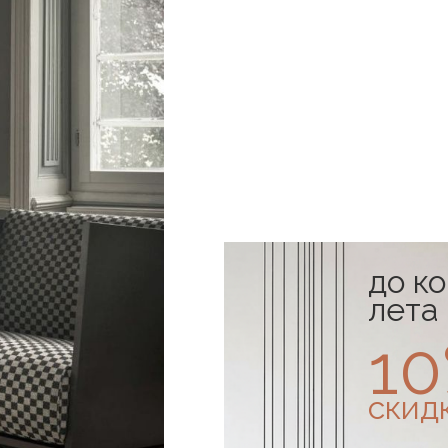
до к
лета
1
скид