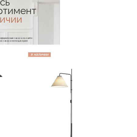
сь
ртимент
личии
е оформления заказа на сайте
отки заказа менеджером
в наличии