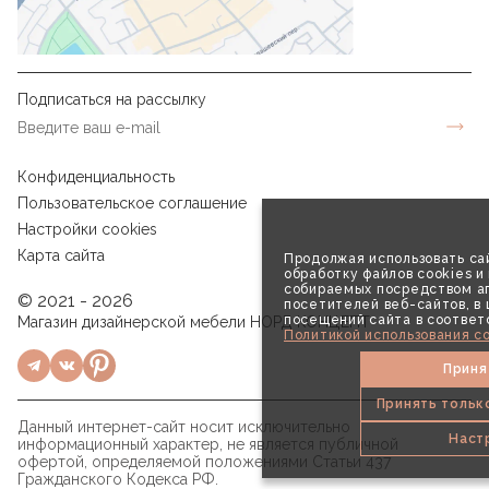
Подписаться на рассылку
Конфиденциальность
Пользовательское соглашение
Настройки cookies
Карта сайта
Продолжая использовать сай
обработку файлов cookies и
собираемых посредством аг
© 2021 - 2026
посетителей веб-сайтов, в
посещений сайта в соответ
Магазин дизайнерской мебели НОРД КОНЦЕПТ
Политикой использования co
Приня
Принять тольк
Данный интернет-сайт носит исключительно
Наст
информационный характер, не является публичной
офертой, определяемой положениями Статьи 437
Гражданского Кодекса РФ.