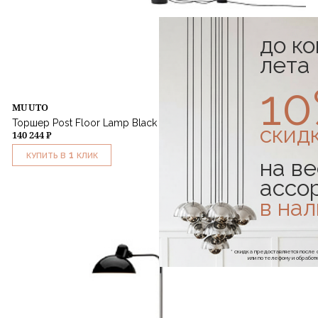
до к
лета
1
MUUTO
Торшер Post Floor Lamp Black
скид
140 244 ₽
1
КУПИТЬ В
КЛИК
на ве
ассо
в на
* скидка предоставляется посл
или по телефону и обраб