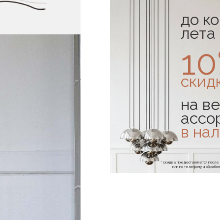
до к
лета
1
скид
на ве
ассо
в на
* скидка предоставляется посл
или по телефону и обраб