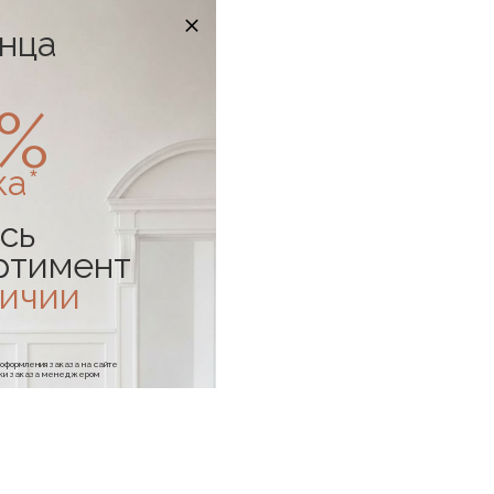
онца
0%
ка*
сь
ртимент
личии
е оформления заказа на сайте
отки заказа менеджером