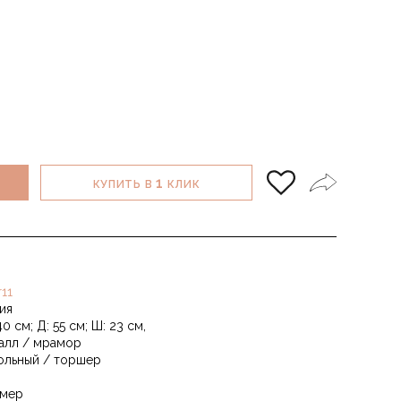
1
КУПИТЬ В
КЛИК
r11
ия
40 см; Д: 55 см; Ш: 23 см,
алл / мрамор
ольный / торшер
мер