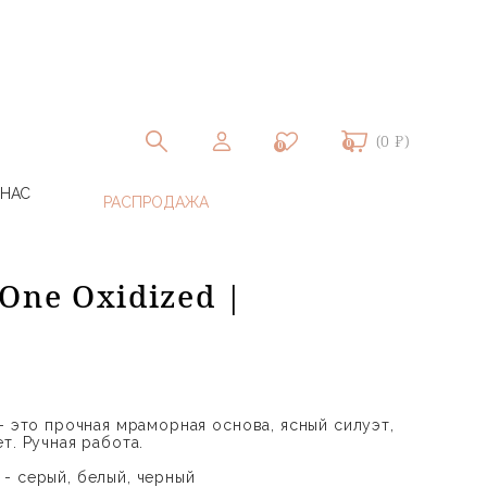
(0 ₽)
0
0
 НАС
One Oxidized |
- это прочная мраморная основа, ясный силуэт,
т. Ручная работа.
- серый, белый, черный