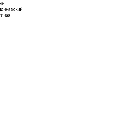
ый
ндинавский
тиная