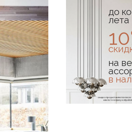
до к
лета
1
скид
на ве
ассо
в на
* скидка предоставляется посл
или по телефону и обраб