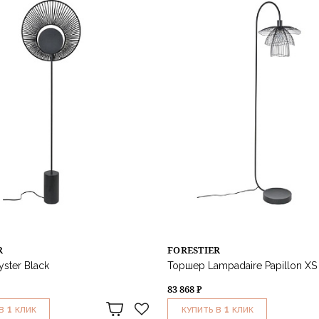
R
FORESTIER
ster Black
Торшер Lampadaire Papillon XS 
83 868 ₽
1
1
В
КЛИК
КУПИТЬ В
КЛИК