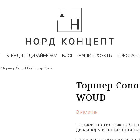
Г
БРЕНДЫ
ДИЗАЙНЕРАМ
БЛОГ
НАШИ ПРОЕКТЫ
ПРЕССА О
Торшер Cono Floor Lamp Black
Торшер Cono 
WOUD
В наличии
Серией светильников Con
дизайнеру и производите
Cono характеризуется кл