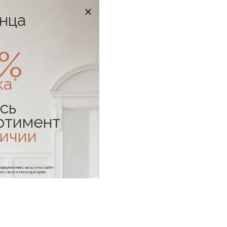
онца
0%
ка*
сь
ртимент
личии
е оформления заказа на сайте
отки заказа менеджером