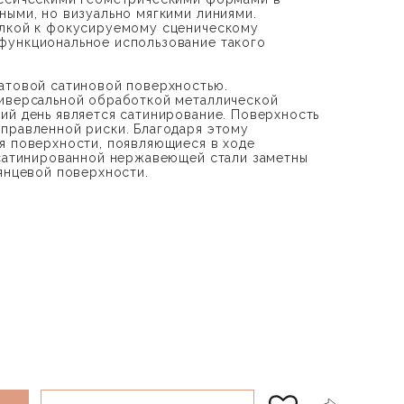
ными, но визуально мягкими линиями.
ылкой к фокусируемому сценическому
функциональное использование такого
атовой сатиновой поверхностью.
ниверсальной обработкой металлической
ий день является сатинирование. Поверхность
правленной риски. Благодаря этому
я поверхности, появляющиеся в ходе
 сатинированной нержавеющей стали заметны
лянцевой поверхности.