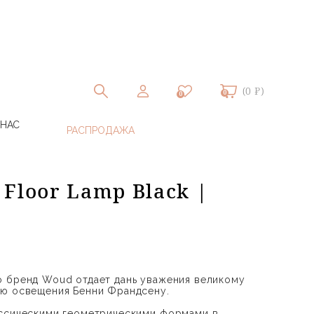
(0 ₽)
0
0
 НАС
Floor Lamp Black |
o бренд Woud отдает дань уважения великому
лю освещения Бенни Франдсену.
ассическими геометрическими формами в