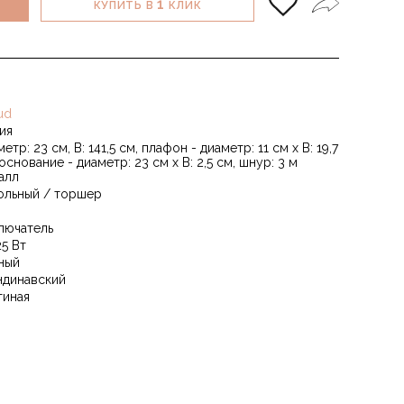
1
КУПИТЬ В
КЛИК
ud
ия
етр: 23 см, В: 141,5 см, плафон - диаметр: 11 см x В: 19,7
основание - диаметр: 23 см x В: 2,5 см, шнур: 3 м
алл
ольный / торшер
лючатель
25 Вт
ный
ндинавский
тиная