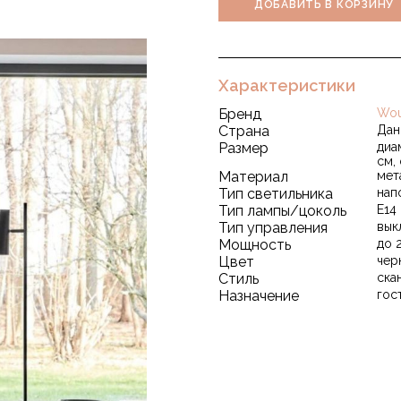
ДОБАВИТЬ В КОРЗИНУ
Характеристики
Бренд
Wo
Страна
Дан
Размер
диам
см, 
Материал
мет
Тип светильника
нап
Тип лампы/цоколь
E14
Тип управления
вык
Мощность
до 
Цвет
чер
Стиль
ска
Назначение
гос