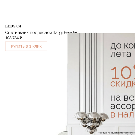
LEDS C4
Светильник подвесной Ilargi Pendant
108 784 ₽
до к
1
КУПИТЬ В
КЛИК
лета
1
скид
на ве
ассо
в на
* скидка предоставляется посл