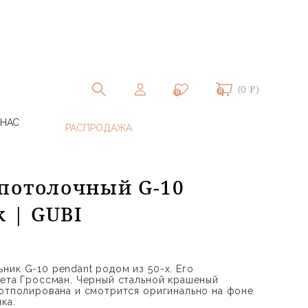
(0 ₽)
0
0
 НАС
потолочный G-10
k | GUBI
ник G-10 pendant родом из 50-х. Его
рета Гроссман. Черный стальной крашеный
 отполирована и смотрится оригинально на фоне
ка.