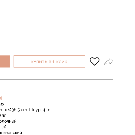
1
КУПИТЬ В
КЛИК
I
ия
cm х Ø36,5 cm. Шнур: 4 m
алл
олочный
ный
ндинавский