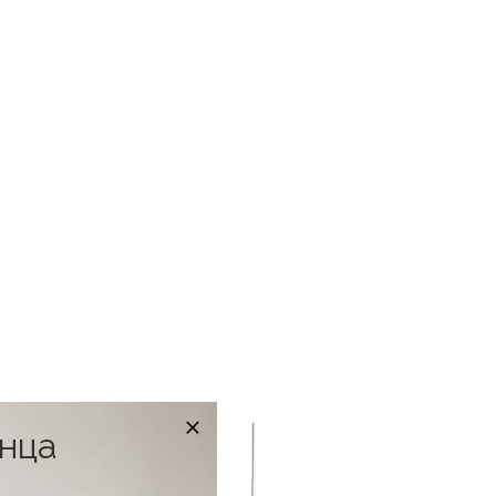
в наличии
онца