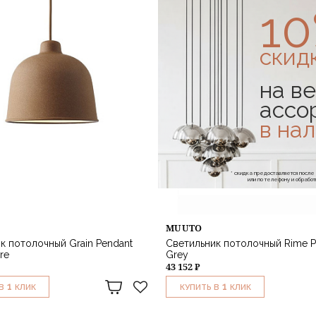
1
скид
на ве
ассо
в на
* скидка предоставляется посл
или по телефону и обраб
MUUTO
к потолочный Grain Pendant
Светильник потолочный Rime P
re
Grey
43 152 ₽
1
1
В
КЛИК
КУПИТЬ В
КЛИК