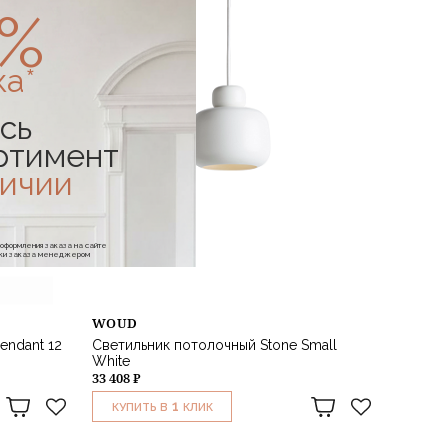
0%
ка*
сь
ртимент
личии
е оформления заказа на сайте
отки заказа менеджером
WOUD
endant 12
Светильник потолочный Stone Small
White
33 408 ₽
1
КУПИТЬ В
КЛИК