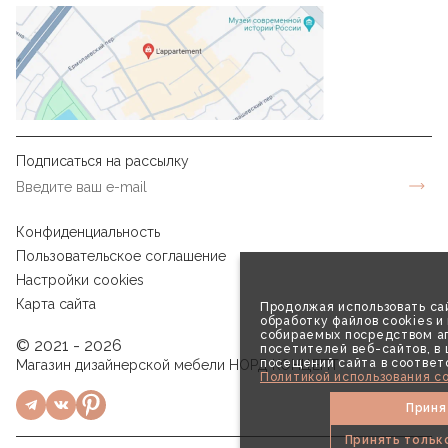
Подписаться на рассылку
Конфиденциальность
Пользовательское соглашение
Настройки cookies
Карта сайта
Продолжая использовать сай
обработку файлов cookies и
собираемых посредством аг
© 2021 - 2026
посетителей веб-сайтов, в
посещений сайта в соответ
Магазин дизайнерской мебели НОРД КОНЦЕПТ
Политикой использования co
Приня
Принять тольк