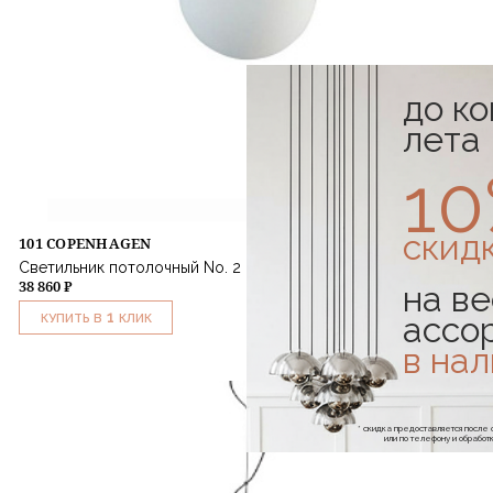
до к
лета
1
скид
101 COPENHAGEN
Светильник потолочный No. 2 Pendant Brass
38 860 ₽
на ве
1
ассо
КУПИТЬ В
КЛИК
в на
* скидка предоставляется посл
или по телефону и обраб