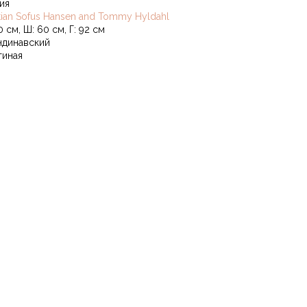
ия
stian Sofus Hansen and Tommy Hyldahl
0 см, Ш: 60 см, Г: 92 см
ндинавский
тиная