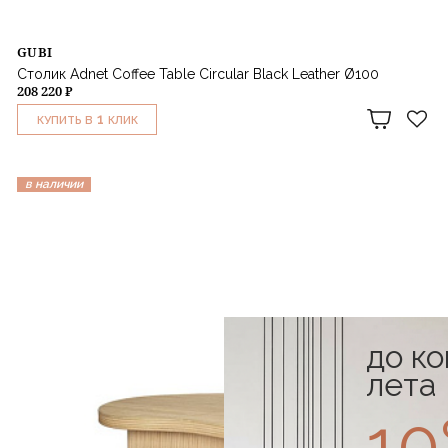
GUBI
Столик Adnet Coffee Table Circular Black Leather Ø100
208 220 ₽
1
КУПИТЬ В
КЛИК
в наличии
до к
лета
1