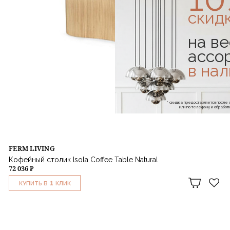
скид
на ве
ассо
в на
* скидка предоставляется посл
или по телефону и обраб
FERM LIVING
Кофейный столик Isola Coffee Table Natural
72 036 ₽
1
КУПИТЬ В
КЛИК