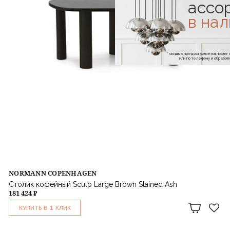
ассо
в на
* скидка предоставляется посл
или по телефону и обраб
NORMANN COPENHAGEN
Столик кофейный Sculp Large Brown Stained Ash
181 424 ₽
1
КУПИТЬ В
КЛИК