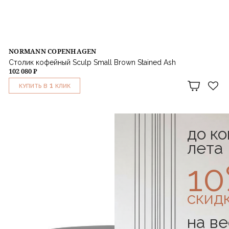
NORMANN COPENHAGEN
Столик кофейный Sculp Small Brown Stained Ash
102 080 ₽
1
КУПИТЬ В
КЛИК
до к
лета
1
скид
на ве