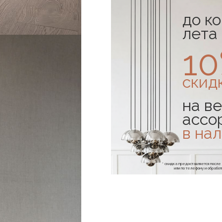
до к
лета
1
скид
на ве
ассо
в на
* скидка предоставляется посл
или по телефону и обраб