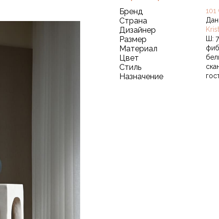
Бренд
101
Страна
Дан
Дизайнер
Kri
Размер
Ш: 7
Материал
фиб
Цвет
бел
Стиль
ска
Назначение
гос