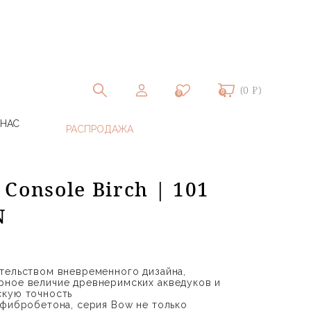
(0 ₽)
0
0
 НАС
Console Birch | 101
N
тельством вневременного дизайна,
рное величие древнеримских акведуков и
скую точность
 фибробетона, серия Bow не только