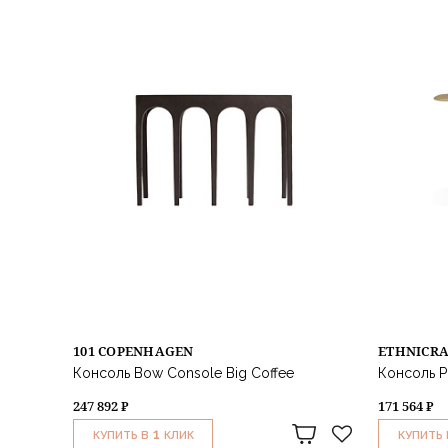
101 COPENHAGEN
ETHNICR
Консоль Bow Console Big Coffee
Консоль P
247 892 ₽
171 564 ₽
1
КУПИТЬ В
КЛИК
КУПИТЬ 