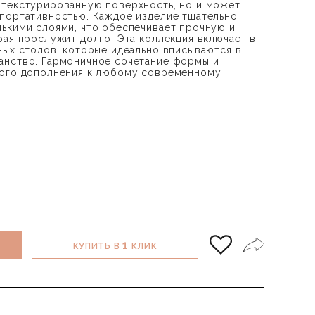
 текстурированную поверхность, но и может
портативностью. Каждое изделие тщательно
ькими слоями, что обеспечивает прочную и
рая прослужит долго. Эта коллекция включает в
ных столов, которые идеально вписываются в
анство. Гармоничное сочетание формы и
кого дополнения к любому современному
1
КУПИТЬ В
КЛИК