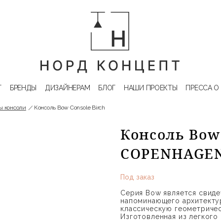
Г
БРЕНДЫ
ДИЗАЙНЕРАМ
БЛОГ
НАШИ ПРОЕКТЫ
ПРЕССА О
ы консоли
Консоль Bow Console Birch
Консоль Bow 
COPENHAGE
Под заказ
Серия Bow является свиде
напоминающего архитекту
классическую геометриче
Изготовленная из легкого