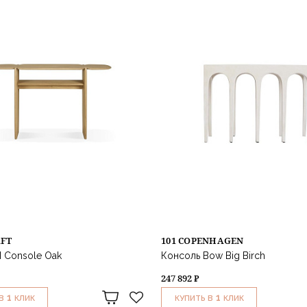
AFT
101 COPENHAGEN
I Console Oak
Консоль Bow Big Birch
247 892 ₽
1
1
В
КЛИК
КУПИТЬ В
КЛИК