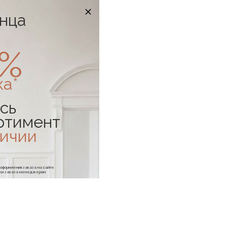
онца
0%
ка*
сь
ртимент
личии
е оформления заказа на сайте
отки заказа менеджером