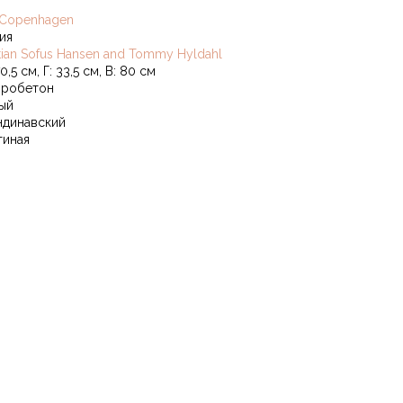
 Copenhagen
ия
stian Sofus Hansen and Tommy Hyldahl
0,5 см, Г: 33,5 см, В: 80 см
робетон
ый
ндинавский
тиная