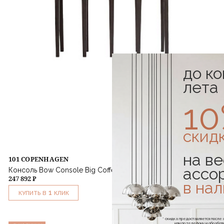
до к
лета
1
скид
на ве
101 COPENHAGEN
ассо
Консоль Bow Console Big Coffee
247 892 ₽
в на
1
КУПИТЬ В
КЛИК
* скидка предоставляется посл
или по телефону и обраб