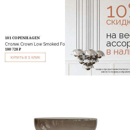
1
скид
на ве
101 COPENHAGEN
ассо
Столик Crown Low Smoked Forest Mouth-Blown Glass
в на
180 728 ₽
1
КУПИТЬ В
КЛИК
* скидка предоставляется посл
или по телефону и обраб