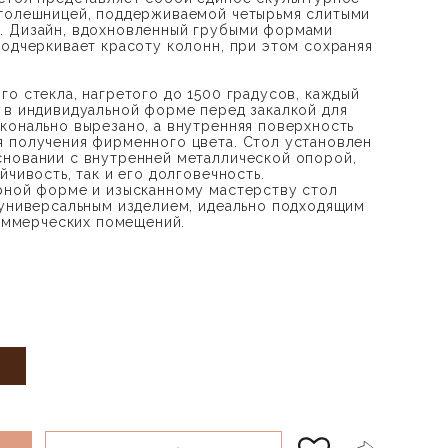
столешницей, поддерживаемой четырьмя слитыми
. Дизайн, вдохновленный грубыми формами
подчеркивает красоту колонн, при этом сохраняя
.
го стекла, нагретого до 1500 градусов, каждый
 в индивидуальной форме перед закалкой для
конально вырезано, а внутренняя поверхность
 получения фирменного цвета. Стол установлен
новании с внутренней металлической опорой,
йчивость, так и его долговечность.
рной форме и изысканному мастерству стол
 универсальным изделием, идеально подходящим
коммерческих помещений.