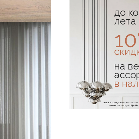
до к
лета
1
скид
на ве
ассо
в на
* скидка предоставляется посл
или по телефону и обраб