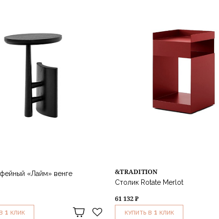
&TRADITION
офейный «Лайм» венге
Столик Rotate Merlot
61 132 ₽
1
1
В
КЛИК
КУПИТЬ В
КЛИК