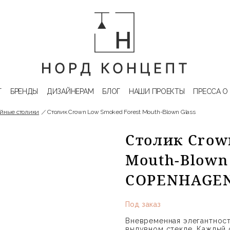
Г
БРЕНДЫ
ДИЗАЙНЕРАМ
БЛОГ
НАШИ ПРОЕКТЫ
ПРЕССА О
йные столики
Столик Crown Low Smoked Forest Mouth-Blown Glass
Столик Crow
Mouth-Blown 
COPENHAGE
Под заказ
Вневременная элегантност
выдувном стекле. Каждый 