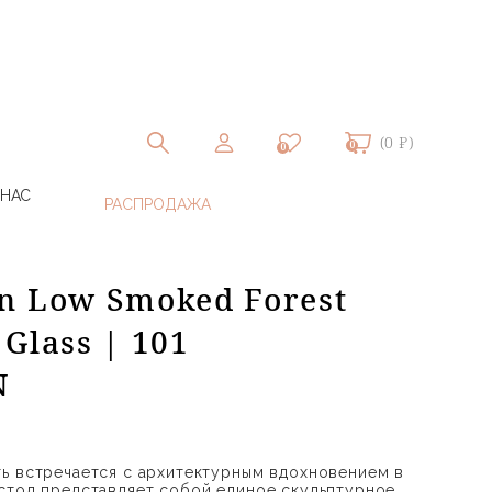
(0 ₽)
0
0
 НАС
n Low Smoked Forest
Glass | 101
N
ь встречается с архитектурным вдохновением в
стол представляет собой единое скульптурное