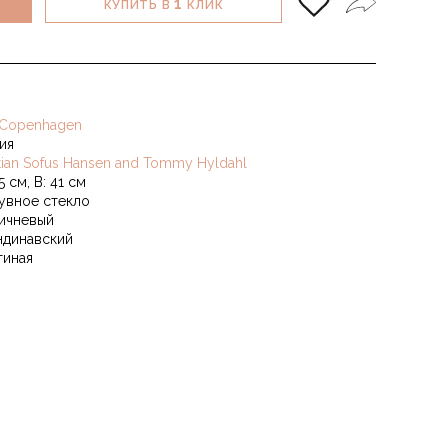
1
КУПИТЬ В
КЛИК
 Copenhagen
ия
stian Sofus Hansen and Tommy Hyldahl
5 см, В: 41 см
увное стекло
ичневый
ндинавский
тиная