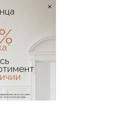
онца
0%
ка*
сь
ртимент
личии
е оформления заказа на сайте
отки заказа менеджером