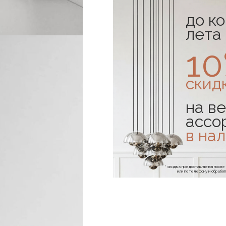
до к
лета
1
скид
на ве
ассо
в на
* скидка предоставляется посл
или по телефону и обраб