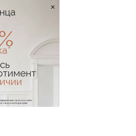
онца
0%
ка*
сь
ртимент
личии
е оформления заказа на сайте
отки заказа менеджером