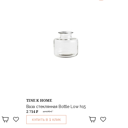
TINE K HOME
Ваза стеклянная Bottle Low h15
2 714 ₽
4 176 ₽
1
КУПИТЬ В
КЛИК