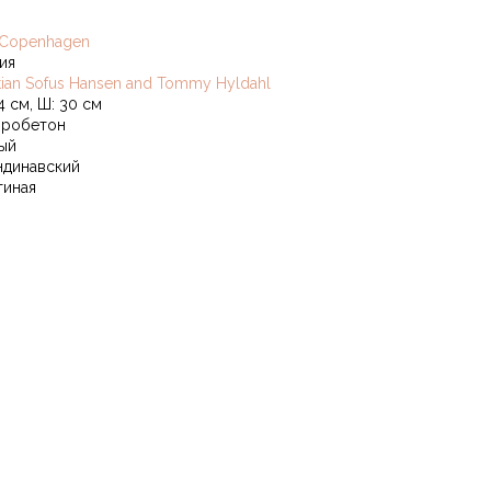
 Copenhagen
ия
stian Sofus Hansen and Tommy Hyldahl
4 см, Ш: 30 см
робетон
ый
ндинавский
тиная