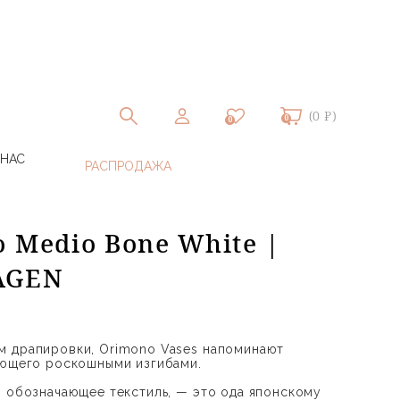
(0 ₽)
0
0
 НАС
 Medio Bone White |
AGEN
м драпировки, Orimono Vases напоминают
ающего роскошными изгибами.
, обозначающее текстиль, — это ода японскому