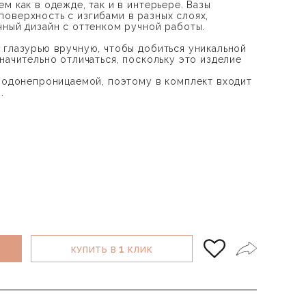
м как в одежде, так и в интерьере. Вазы
оверхность с изгибами в разных слоях,
чный дизайн с оттенком ручной работы.
 глазурью вручную, чтобы добиться уникальной
начительно отличаться, поскольку это изделие
 водонепроницаемой, поэтому в комплект входит
.
1
КУПИТЬ В
КЛИК