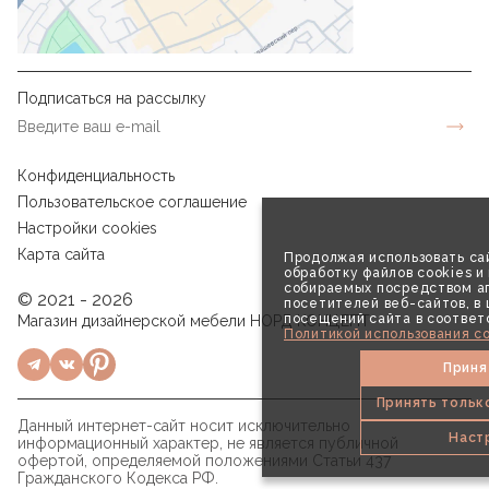
Подписаться на рассылку
Конфиденциальность
Пользовательское соглашение
Настройки cookies
Карта сайта
Продолжая использовать сай
обработку файлов cookies и
собираемых посредством аг
© 2021 - 2026
посетителей веб-сайтов, в
посещений сайта в соответ
Магазин дизайнерской мебели НОРД КОНЦЕПТ
Политикой использования co
Приня
Принять тольк
Данный интернет-сайт носит исключительно
Наст
информационный характер, не является публичной
офертой, определяемой положениями Статьи 437
Гражданского Кодекса РФ.