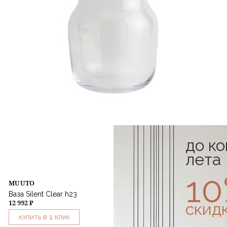
до к
лета
1
MUUTO
Ваза Silent Clear h23
12 992 ₽
скид
1
КУПИТЬ В
КЛИК