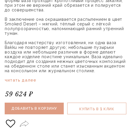
формы ваза проходит кропотливый процесс закалки,
при этом ее верхний край обрезается и полируется
до совершенства.
В заключение она окрашивается распылением в цвет
Smoked Desert – мягкий, тёплый серый с лёгкой
полупрозрачностью, напоминающий ранний утренний
туман.
Благодаря мастерству изготовления, ни одна ваза
Bakku не повторяет другую; небольшие пузырьки
воздуха или небольшие различия в форме делают
каждое изделие поистине уникальным. Ваза идеально
подходит для создания нежных цветочных композиций
на обеденном столе или станет изысканным акцентом
на консольном или журнальном столике.
читать далее
59 624 ₽
1
ДОБАВИТЬ В КОРЗИНУ
КУПИТЬ В
КЛИК