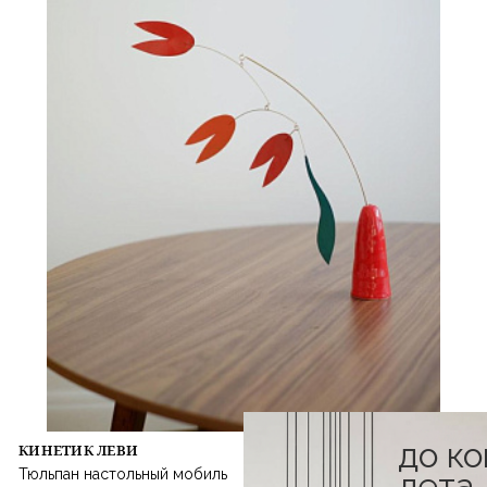
до к
КИНЕТИК ЛЕВИ
Тюльпан настольный мобиль
лета