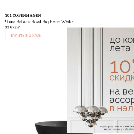
101 COPENHAGEN
Чаша Baburu Bowl Big Bone White
33 872 ₽
1
до к
КУПИТЬ В
КЛИК
лета
1
скид
на ве
ассо
в на
* скидка предоставляется посл
или по телефону и обраб