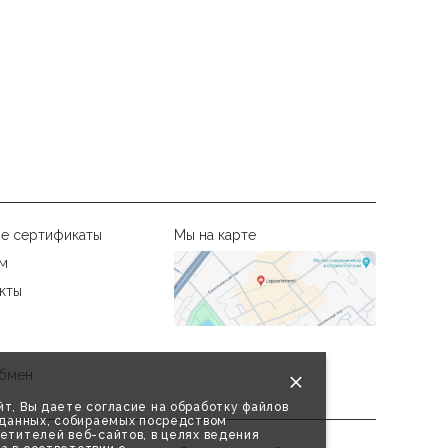
е сертификаты
Мы на карте
м
кты
бмен
т, Вы даете согласие на обработку файлов
х данных, собираемых посредством
етителей веб-сайтов, в целях ведения