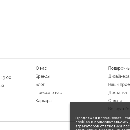
О нас
Подарочны
Бренды
Дизайнера
 19.00
Блог
Наши прое
ой
Пресса о нас
Доставка
Карьера
Оплата
Возврат/о
Продолжая использовать сай
cookies и пользовательски
агрегаторов статистики пос