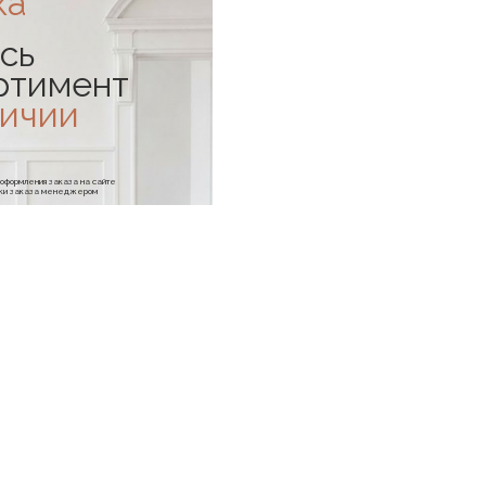
ка*
сь
ртимент
личии
е оформления заказа на сайте
отки заказа менеджером