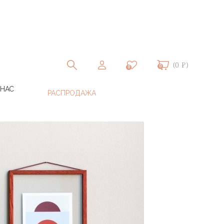
(0 ₽)
0
0
 НАС