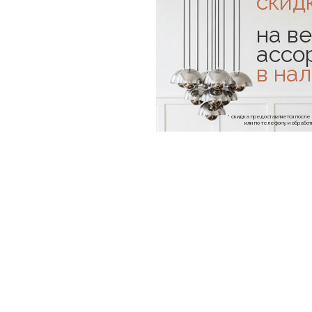
скид
на ве
ассо
в на
* скидка предоставляется посл
или по телефону и обраб