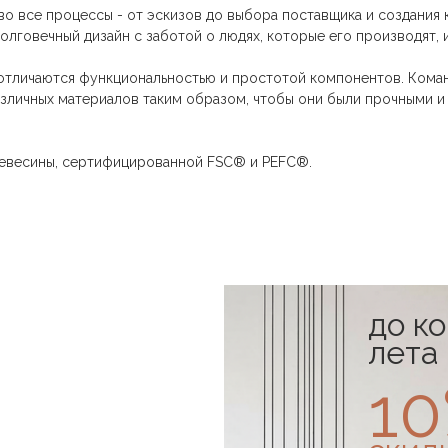
во все процессы - от эскизов до выбора поставщика и создания 
олговечный дизайн с заботой о людях, которые его производят,
отличаются функциональностью и простотой компонентов. Команд
зличных материалов таким образом, чтобы они были прочными и л
ревесины, сертифицированной FSC® и PEFC®.
до к
лета
1