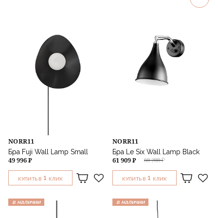
Rubn
Warm Nordic
Мощность
Woud
Norr11
Цвет
Ferm Living
Muuto
Стиль
Zuiver
Audo Copenhagen
Назначение
Ethnicraft
GUBI
NORR11
NORR11
Бра Fuji Wall Lamp Small
Бра Le Six Wall Lamp Black
49 996 ₽
61 909 ₽
68 788 ₽
1
1
КУПИТЬ В
КЛИК
КУПИТЬ В
КЛИК
в наличии
в наличии