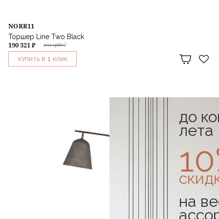
NORR11
Торшер Line Two Black
190 321 ₽
211 468 ₽
1
КУПИТЬ В
КЛИК
до к
лета
1
скид
на ве
ассо