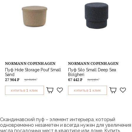
NORMANN COPENHAGEN
NORMANN COPENHAGEN
Пуф Hide Storage Pouf Small
Пуф Silo Small Deep Sea
Sand
Bolgheri
27 904 ₽
67 442 ₽
32 828 ₽
74 936 ₽
1
1
КУПИТЬ В
КЛИК
КУПИТЬ В
КЛИК
Скандинавский пуф – элемент интерьера, который
одновременно незаметен и всегда нужен для увеличения
числа посадочных мест в квартире или доме. Купить