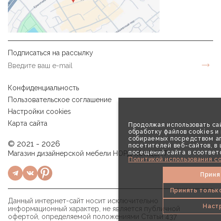
Подписаться на рассылку
Конфиденциальность
Пользовательское соглашение
Настройки cookies
Карта сайта
Продолжая использовать сай
обработку файлов cookies и
собираемых посредством аг
© 2021 - 2026
посетителей веб-сайтов, в
посещений сайта в соответ
Магазин дизайнерской мебели НОРД КОНЦЕПТ
Политикой использования co
Приня
Принять тольк
Данный интернет-сайт носит исключительно
Наст
информационный характер, не является публичной
офертой, определяемой положениями Статьи 437