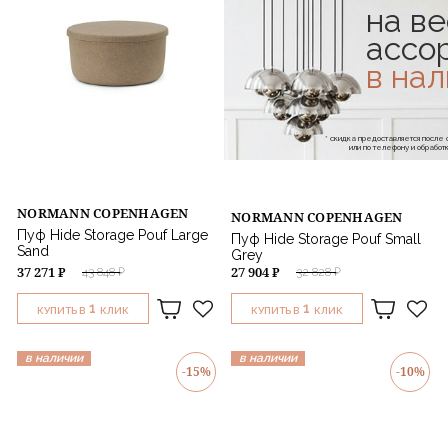
на ве
ассо
в на
* скидка предоставляется посл
или по телефону и обраб
NORMANN COPENHAGEN
NORMANN COPENHAGEN
Пуф Hide Storage Pouf Large
Пуф Hide Storage Pouf Small
Sand
Grey
37 271 ₽
27 904 ₽
43 848 ₽
32 828 ₽
1
1
КУПИТЬ В
КЛИК
КУПИТЬ В
КЛИК
в наличии
в наличии
-15%
-10%