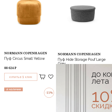
NORMANN COPENHAGEN
NORMANN COPENHAGEN
Пуф Circus Small Yellow
Пуф Hide Storage Pouf Large
Grey
88 624 ₽
37 271 ₽
43 848 ₽
до к
1
1
КУПИТЬ В
КЛИК
КУПИТЬ В
КЛИК
лета
1
в наличии
в наличии
-15%
-15%
скид