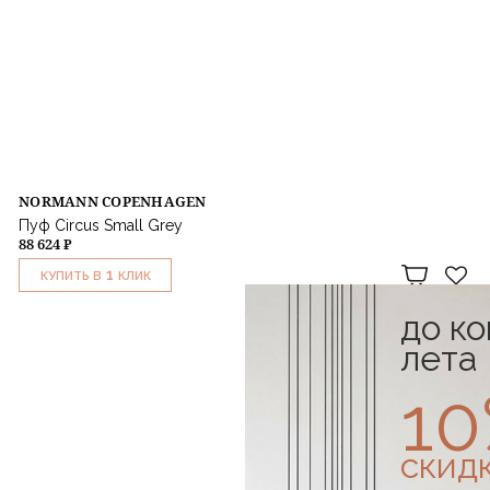
NORMANN COPENHAGEN
Пуф Circus Small Grey
88 624 ₽
1
КУПИТЬ В
КЛИК
до к
лета
1
скид