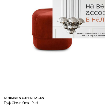
на ве
ассо
в на
* скидка предоставляется посл
или по телефону и обраб
NORMANN COPENHAGEN
Пуф Circus Small Rust