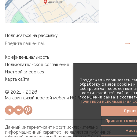
Подписаться на рассылку
Конфиденциальность
Пользовательское соглашение
Настройки cookies
Карта сайта
Продолжая использовать сай
обработку файлов cookies и
собираемых посредством аг
© 2021 - 2026
посетителей веб-сайтов, в
посещений сайта в соответ
Магазин дизайнерской мебели НОРД КОНЦЕПТ
Политикой использования co
Приня
Принять тольк
Данный интернет-сайт носит исключительно
Наст
информационный характер, не является публичной