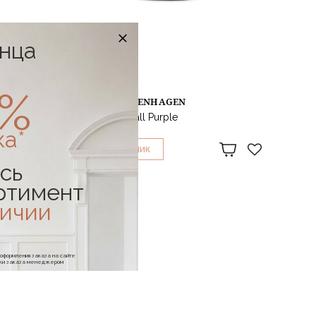
онца
0%
NORMANN COPENHAGEN
Пуф Circus Small Purple
88 624 ₽
ка*
1
КУПИТЬ В
КЛИК
сь
ртимент
личии
е оформления заказа на сайте
отки заказа менеджером