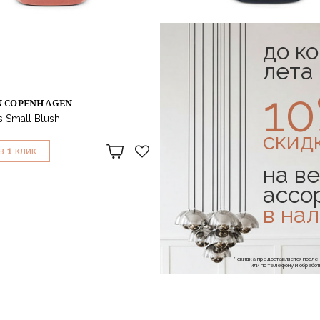
до к
лета
1
 COPENHAGEN
NORMANN COPENHAGEN
 Small Blush
Пуф Circus Small Dark Blue
70 899 ₽
88 624 ₽
скид
1
1
В
КЛИК
КУПИТЬ В
КЛИК
на ве
ассо
в на
* скидка предоставляется посл
или по телефону и обраб