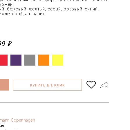
хожей.
й, бежевый, желтый, серый, розовый, синий,
иолетовый, антрацит.
99 ₽
1
КУПИТЬ В
КЛИК
mann Copenhagen
ия