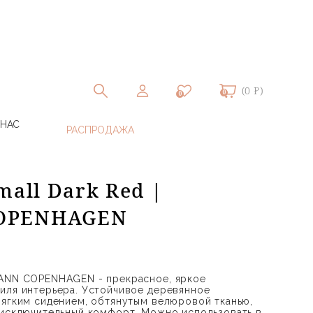
(0 ₽)
0
0
 НАС
mall Dark Red |
OPENHAGEN
MANN COPENHAGEN - прекрасное, яркое
иля интерьера. Устойчивое деревянное
мягким сидением, обтянутым велюровой тканью,
 исключительный комфорт. Можно использовать в