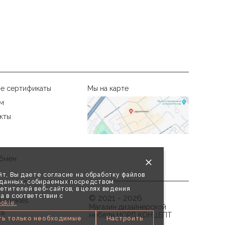
е сертификаты
Мы на карте
м
кты
бмен
т, Вы даете согласие на обработку файлов
х данных, собираемых посредством
етителей веб-сайтов, в целях ведения
а в соответствии с
© 2021 - 2026
 cookies
okie.
Магазин дизайнерской
та
мебели НОРД КОНЦЕПТ
ть только необходимые
Настроить