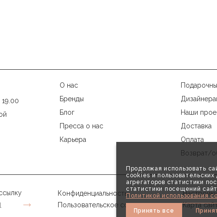
О нас
Подарочны
Бренды
Дизайнера
 19.00
Блог
Наши прое
ой
Пресса о нас
Доставка
Карьера
Оплата
Возврат/о
Продолжая использовать сай
cookies и пользовательски
агрегаторов статистики пос
статистики посещений сайт
ссылку
Конфиденциальность
Настройки
Политикой использования co
Пользовательское соглашение
Карта сай
Принять все
Приня