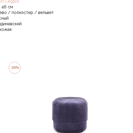
on Legald
х 46 см
ево / полиэстер / вельвет
сный
ндинавский
хожая
-20%