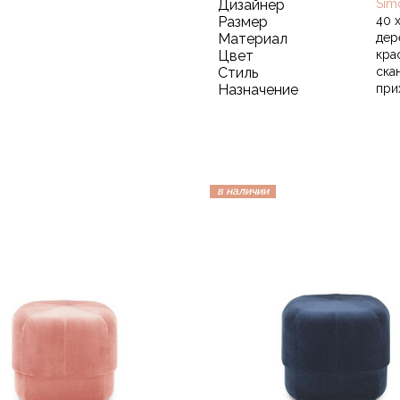
Дизайнер
Sim
Размер
40 
Материал
дер
Цвет
кра
Стиль
ска
Назначение
при
в наличии