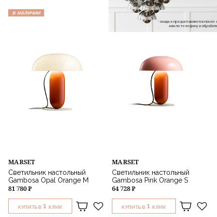
в наличии
в наличии
* скидка предоставляется посл
или по телефону и обраб
MARSET
MARSET
Светильник настольный
Светильник настольный
Gambosa Opal Orange M
Gambosa Pink Orange S
81 780 ₽
64 728 ₽
1
1
КУПИТЬ В
КЛИК
КУПИТЬ В
КЛИК