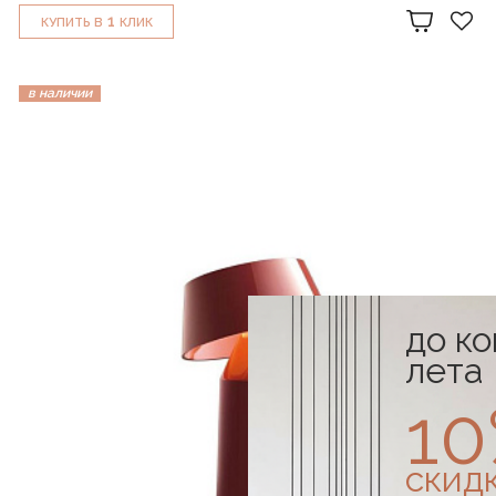
1
КУПИТЬ В
КЛИК
в наличии
до к
лета
1
скид