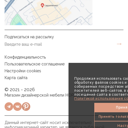
Подписаться на рассылку
Конфиденциальность
Пользовательское соглашение
Настройки cookies
Карта сайта
Продолжая использовать сай
обработку файлов cookies и
собираемых посредством аг
© 2021 - 2026
посетителей веб-сайтов, в
посещений сайта в соответ
Магазин дизайнерской мебели НОРД КОНЦЕПТ
Политикой использования co
Приня
Принять тольк
Данный интернет-сайт носит исключительно
Наст
информационный характер, не является публичной