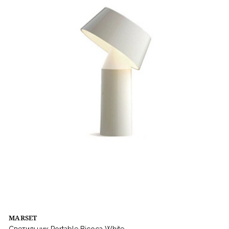
MARSET
Светильник Portable Bicoca White