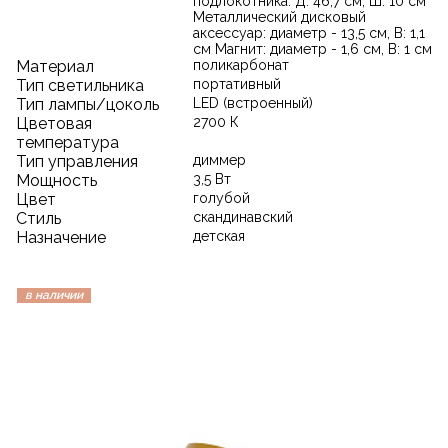
подлокотника: Д: 46,7 см, Ш: 10 см
Металлический дисковый
аксессуар: диаметр - 13,5 см, В: 1,1
см Магнит: диаметр - 1,6 см, В: 1 см
Материал
поликарбонат
Тип светильника
портативный
Тип лампы/цоколь
LED (встроенный)
Цветовая
2700 К
температура
Тип управления
диммер
Мощность
3,5 Вт
Цвет
голубой
Стиль
скандинавский
Назначение
детская
в наличии