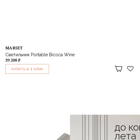
MARSET
Светильник Portable Bicoca Wine
39 208 ₽
1
КУПИТЬ В
КЛИК
до к
лета