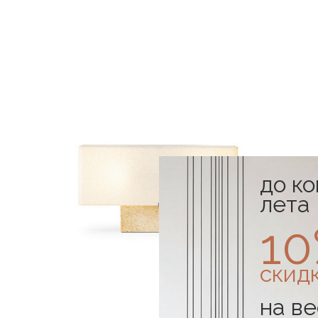
до к
лета
1
скид
на ве