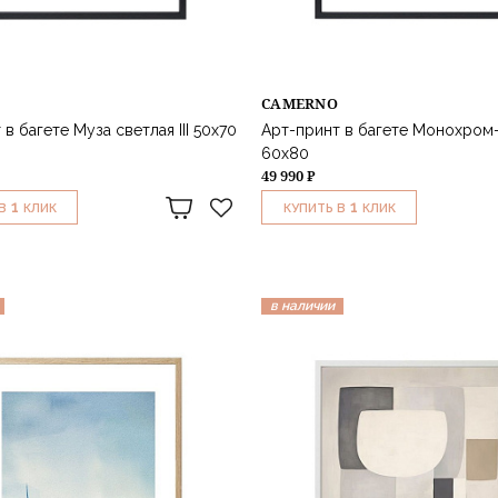
CAMERNO
в багете Муза светлая III 50х70
Арт-принт в багете Монохром
60х80
49 990 ₽
1
1
В
КЛИК
КУПИТЬ В
КЛИК
в наличии