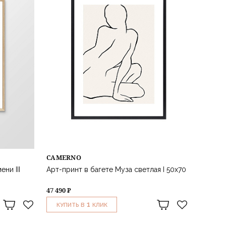
CAMERNO
ни III
Арт-принт в багете Муза светлая I 50х70
47 490 ₽
1
КУПИТЬ В
КЛИК