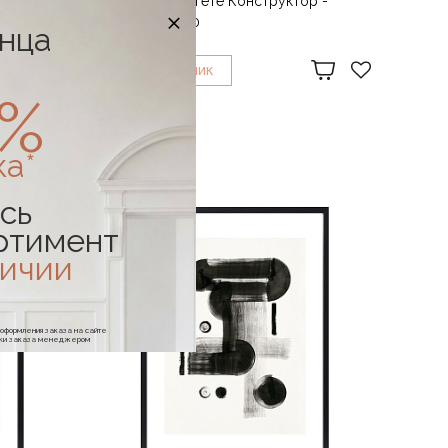
 - Алтай
Арт-принт в багете Конструктор -
Гармония 50х70
онца
47 490 ₽
1
КУПИТЬ В
КЛИК
0%
ка*
сь
ртимент
личии
е оформления заказа на сайте
отки заказа менеджером