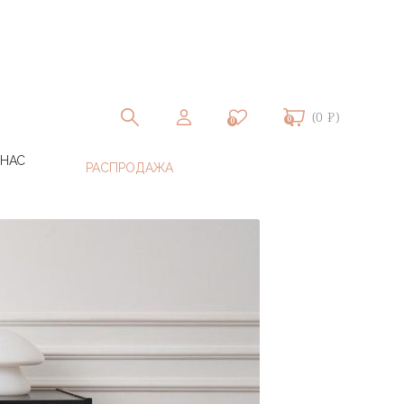
(0 ₽)
0
0
 НАС