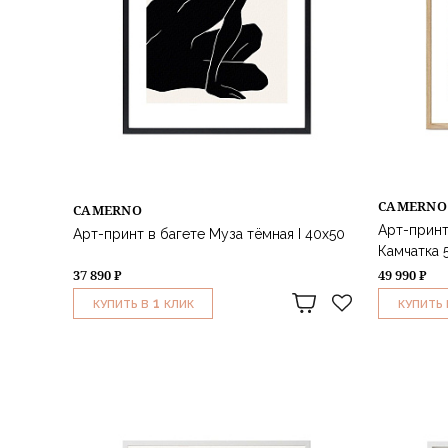
CAMERNO
CAMERNO
Арт-принт
Арт-принт в багете Муза тёмная I 40х50
Камчатка 
37 890 ₽
49 990 ₽
1
КУПИТЬ В
КЛИК
КУПИТЬ 