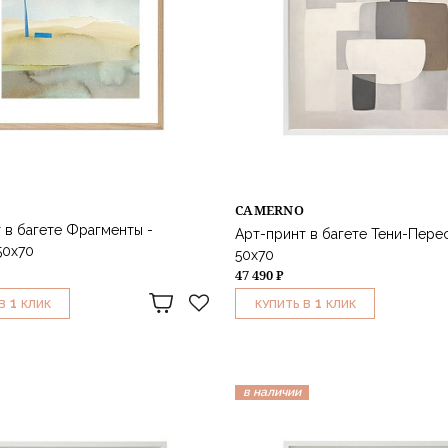
CAMERNO
 в багете Фрагменты -
Арт-принт в багете Тени-Пере
50х70
50х70
47 490 ₽
1
1
В
КЛИК
КУПИТЬ В
КЛИК
в наличии