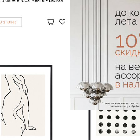
 в багете Фрагменты - Байкал
Арт-принт в багете Фрагменты
50х70
до к
49 990 ₽
лета
1
1
В
КЛИК
КУПИТЬ В
КЛИК
1
скид
на ве
ассо
в на
* скидка предоставляется посл
или по телефону и обраб