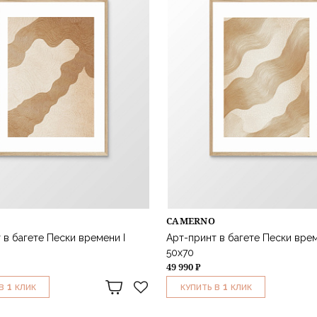
CAMERNO
 в багете Пески времени I
Арт-принт в багете Пески време
50х70
49 990 ₽
1
1
В
КЛИК
КУПИТЬ В
КЛИК