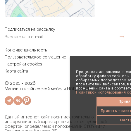
Подписаться на рассылку
Конфиденциальность
Пользовательское соглашение
Настройки cookies
Карта сайта
Продолжая использовать сай
обработку файлов cookies и
собираемых посредством аг
© 2021 - 2026
посетителей веб-сайтов, в
посещений сайта в соответ
Магазин дизайнерской мебели НОРД КОНЦЕПТ
Политикой использования co
Приня
Принять тольк
Данный интернет-сайт носит исключительно
Наст
информационный характер, не является публичной
офертой, определяемой положениями Статьи 437
Гражданского Кодекса РФ.