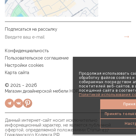
Подписаться на рассылку
Конфиденциальность
Пользовательское соглашение
Настройки cookies
Карта сайта
Продолжая использовать сай
обработку файлов cookies и
собираемых посредством аг
© 2021 - 2026
посетителей веб-сайтов, в
посещений сайта в соответ
Магазин дизайнерской мебели НОРД КОНЦЕПТ
Политикой использования co
Приня
Принять тольк
Данный интернет-сайт носит исключительно
Наст
информационный характер, не является публичной
офертой, определяемой положениями Статьи 437
Гражданского Кодекса РФ.