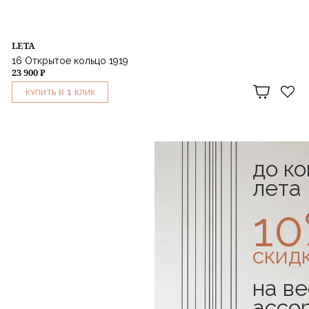
LETA
16 Открытое кольцо 1919
23 900 ₽
1
КУПИТЬ В
КЛИК
до к
лета
1
скид
на ве
ассо