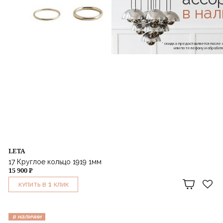
в на
* скидка предоставляется посл
или по телефону и обраб
LETA
17 Круглое кольцо 1919 1мм
15 900 ₽
1
КУПИТЬ В
КЛИК
в наличии