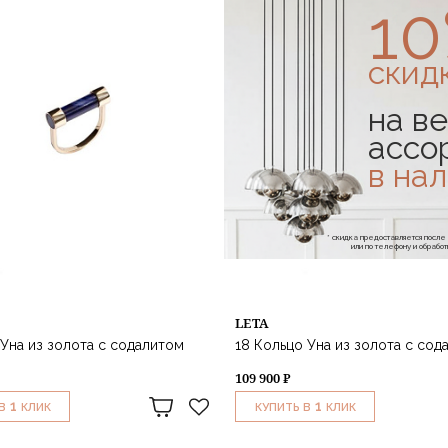
1
скид
на ве
ассо
в на
* скидка предоставляется посл
или по телефону и обраб
LETA
 Уна из золота с содалитом
18 Кольцо Уна из золота с сод
109 900 ₽
1
1
В
КЛИК
КУПИТЬ В
КЛИК