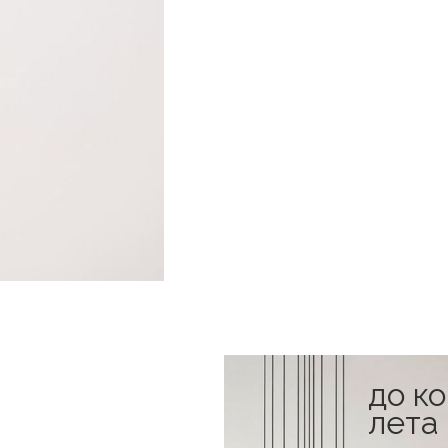
до к
лета