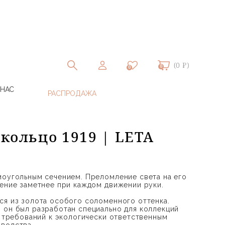
(0 ₽)
0
0
 НАС
 кольцо 1919 | LETA
моугольным сечением. Преломление света на его
шение заметнее при каждом движении руки.
ся из золота особого соломенного оттенка.
 он был разработан специально для коллекций
м требований к экологически ответственным