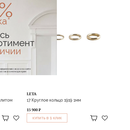
0%
ка*
сь
ртимент
личии
е оформления заказа на сайте
отки заказа менеджером
LETA
алитом
17 Круглое кольцо 1919 1мм
15 900 ₽
1
КУПИТЬ В
КЛИК