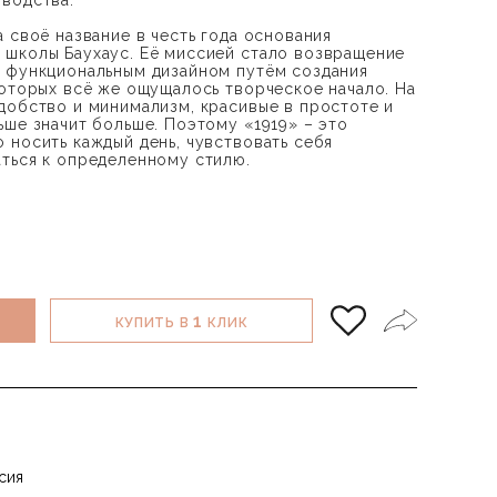
водства.
 своё название в честь года основания
школы Баухаус. Её миссией стало возвращение
и функциональным дизайном путём создания
которых всё же ощущалось творческое начало. На
добство и минимализм, красивые в простоте и
ьше значит больше. Поэтому «1919» – это
 носить каждый день, чувствовать себя
ться к определенному стилю.
1
КУПИТЬ В
КЛИК
сия