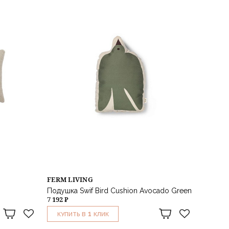
FERM LIVING
Подушка Swif Bird Cushion Avocado Green
7 192 ₽
1
КУПИТЬ В
КЛИК