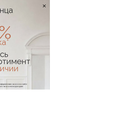
онца
0%
ка*
сь
ртимент
личии
е оформления заказа на сайте
отки заказа менеджером