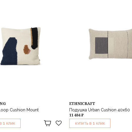
ING
ETHNICRAFT
oop Cushion Mount
Подушка Urban Cushion 40х60
11 484 ₽
1
1
В
КЛИК
КУПИТЬ В
КЛИК