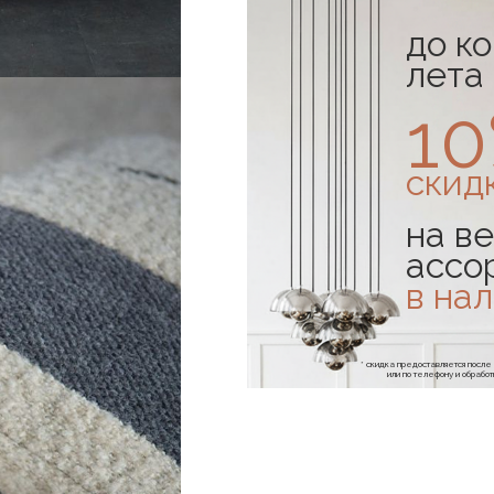
до к
лета
1
скид
на ве
ассо
в на
* скидка предоставляется посл
или по телефону и обраб