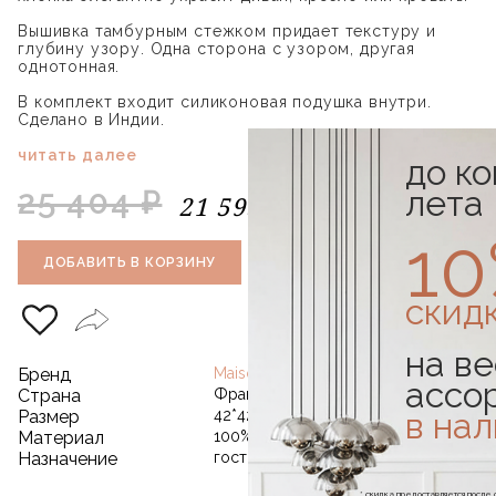
Вышивка тамбурным стежком придает текстуру и
глубину узору. Одна сторона с узором, другая
однотонная.
В комплект входит силиконовая подушка внутри.
Сделано в Индии.
читать далее
до к
25 404 ₽
лета
21 593 ₽
1
1
ДОБАВИТЬ В КОРЗИНУ
КУПИТЬ В
КЛИК
скид
на ве
Бренд
Maison Sarah Lavoine
ассо
Страна
Франция
в на
Размер
42*42 см
Материал
100% хлопок
Назначение
гостиная
* скидка предоставляется посл