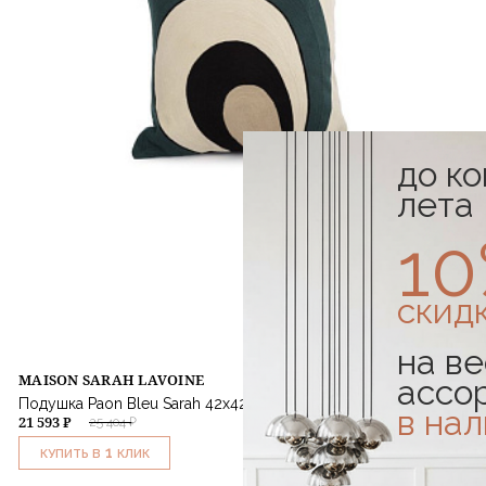
до к
лета
1
скид
на ве
MAISON SARAH LAVOINE
ассо
Подушка Paon Bleu Sarah 42x42
в на
21 593 ₽
25 404 ₽
1
КУПИТЬ В
КЛИК