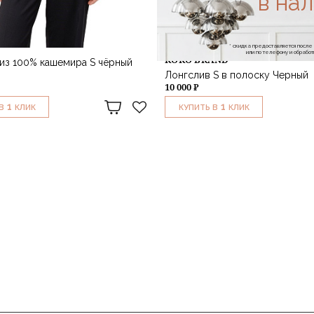
в на
* скидка предоставляется посл
или по телефону и обраб
KOKO BRAND
из 100% кашемира S чёрный
Лонгслив S в полоску Черный
10 000 ₽
1
1
В
КЛИК
КУПИТЬ В
КЛИК