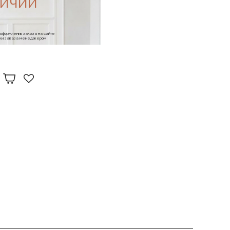
личии
е оформления заказа на сайте
отки заказа менеджером