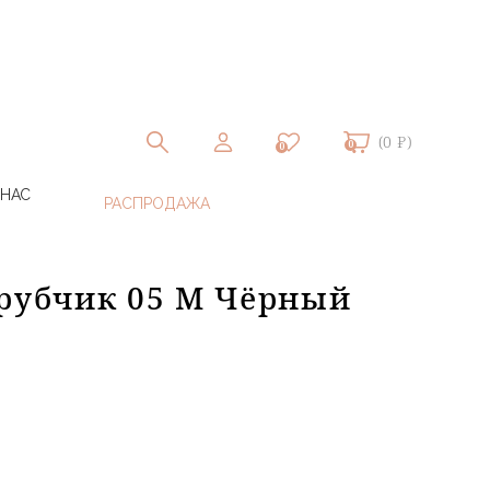
(0 ₽)
0
0
 НАС
 рубчик 05 M Чёрный