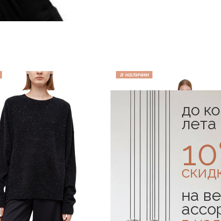
в наличии
до к
лета
1
скид
на ве
ассо