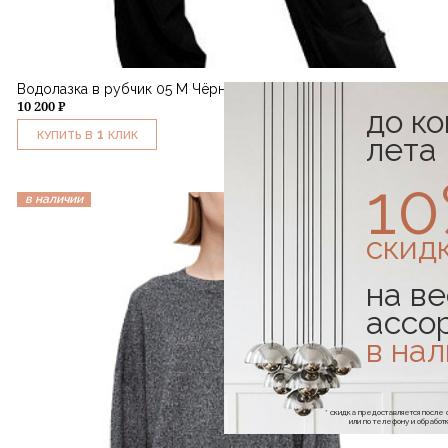
Водолазка в рубчик 05 M Чёрный
10 200 ₽
до к
1
КУПИТЬ В
КЛИК
лета
1
в наличии
скид
на ве
ассо
в на
* скидка предоставляется посл
или по телефону и обраб