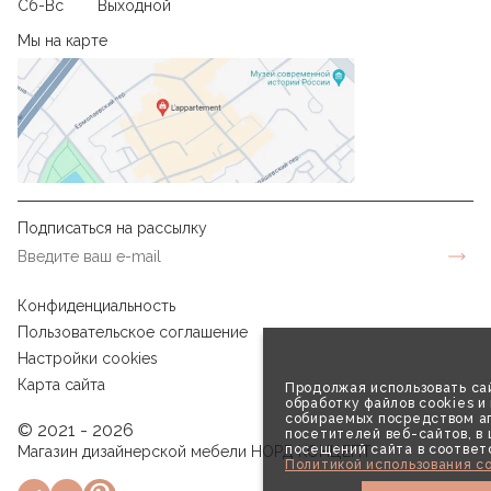
Сб-Вс
Выходной
Мы на карте
Подписаться на рассылку
Конфиденциальность
Пользовательское соглашение
Настройки cookies
Карта сайта
Продолжая использовать сай
обработку файлов cookies и
собираемых посредством аг
© 2021 - 2026
посетителей веб-сайтов, в
посещений сайта в соответ
Магазин дизайнерской мебели НОРД КОНЦЕПТ
Политикой использования co