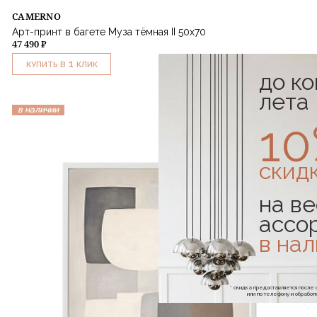
CAMERNO
Арт-принт в багете Муза тёмная II 50х70
47 490 ₽
1
КУПИТЬ В
КЛИК
до к
лета
в наличии
1
скид
на ве
ассо
в на
* скидка предоставляется посл
или по телефону и обраб