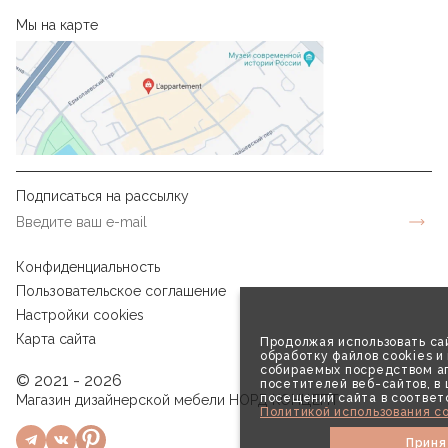
Мы на карте
Подписаться на рассылку
Конфиденциальность
Пользовательское соглашение
Настройки cookies
Карта сайта
Продолжая использовать сай
обработку файлов cookies и
собираемых посредством аг
© 2021 - 2026
посетителей веб-сайтов, в
посещений сайта в соответ
Магазин дизайнерской мебели НОРД КОНЦЕПТ
Политикой использования co
Приня